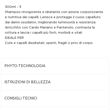
300ml – 1l
Shampoo rinvigorente e idratante con azione corporizzante
e
nutritiva dei capelli. Lenisce e protegge il cuoio capelluto
dai danni
ossidativi, migliorando luminosità e resistenza.
Arricchito con Cardo
Mariano e Pantenolo, contrasta la
rottura e lascia i capelli più forti,
morbidi e vitali.
IDEALE PER
Cute e capelli disidratati, spenti, fragili o privi di corpo.
PHYTO-TECHNOLOGIA
Formula
Naturale all’88% e Biodegradabile all’85%, arricchita
da ingredienti funzionali:
ISTRUZIONI DI BELLEZZA
PANTENOLO
Applicare su cute e capelli umidi. Emulsionare, lasciare agire 1–
Idratante profondo che migliora
morbidezza, lucentezza e
2
minuti e risciacquare. Ripetere se necessario. Solo per uso e
CONSIGLI TECNICI
resistenza,
prevenendo i danni e la secchezza del fusto.
rivendita
professionale.
CARDO MARIANO
FREQUENZA DI UTILIZZO CONSIGLIATA