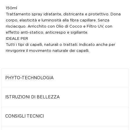
150ml
Trattamento spray idratante, districante e protettivo.
Dona
corpo, elasticità e luminosità alla fibra capillare.
Senza
risciacquo. Arricchito con Olio di Cocco e Filtro UV,
con
effetto anti-statico, anticrespo e sigillante.
IDEALE PER
Tutti i tipi di capelli, naturali o trattati.
Indicato anche per
rinvigorire il movimento naturale dei capelli.
PHYTO-TECHNOLOGIA
Formula Naturale all’86% e Biodegradabile all’86%, arricchita
da ingredienti funzionali:
ISTRUZIONI DI BELLEZZA
OLIO DI COCCO
Vaporizzare sulle mani o direttamente sui capelli.
Distribuire
Ricco di Vitamina E, Acido Ialuronico e Acido
Caprilico. Idrata
uniformemente su lunghezze e punte, quindi procedere
allo
CONSIGLI TECNICI
e ripara in profondità, protegge
dai raggi UV e dona
styling. Solo per uso e rivendita professionale.
morbidezza e lucentezza.
FREQUENZA DI UTILIZZO CONSIGLIATA