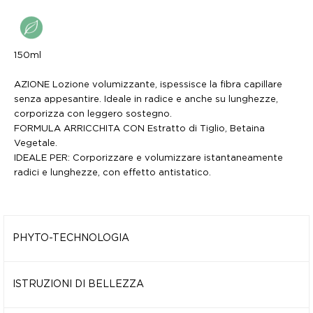
150ml
AZIONE Lozione volumizzante, ispessisce la fibra capillare
senza appesantire. Ideale in radice e anche su lunghezze,
corporizza con leggero sostegno.
FORMULA ARRICCHITA CON Estratto di Tiglio, Betaina
Vegetale.
IDEALE PER: Corporizzare e volumizzare istantaneamente
radici e lunghezze, con effetto antistatico.
PHYTO-TECHNOLOGIA
ESTRATTO DI LINO
Principio attivo estratto da una specie che cresce in una
ISTRUZIONI DI BELLEZZA
particolare area del Mediterraneo; è altamente funzionale e
Siero illuminante, dona morbidezza e gestibilità istantanee.