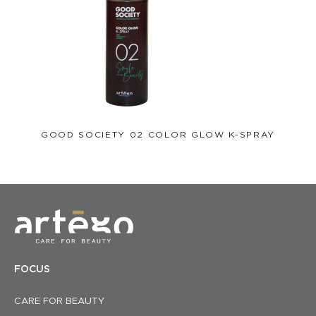
proprietà tonificanti e antiossidanti.
CHERATINA VEGETALE: Alternativa bio-mimetica della
cheratina animale, proteina fondamentale dei capelli.
Combinazione di quinoa, proteine vegetali a basso peso
molecolare e peptidi, migliora l’idratazione, rafforza e svolge
un’azione anticrespo.
GOOD SOCIETY 02 COLOR GLOW K-SPRAY
FOCUS
CARE FOR BEAUTY