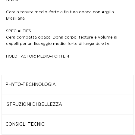
Cera a tenuta medio-forte a finitura opaca con Argilla
Brasiliana.
SPECIALTIES
Cera compatta opaca. Dona corpo, texture e volume ai
capelli per un fissaggio medio-forte di lunga durata.
HOLD FACTOR: MEDIO-FORTE 4
PHYTO-TECHNOLOGIA
Formula arricchita con
ATTIVO MACROPRO
ISTRUZIONI DI BELLEZZA
Per capelli idratati, protetti ed elasticizzati.
Lavorare una piccola quantità di prodotto tra le mani e
ARGILLA BRASILIAN
distribuirla su capelli umidi o asciutti.
CONSIGLI TECNICI
Ha grandi proprietà antisettiche, rimineralizzanti e rinforzanti.
Modellare a piacere.