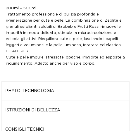
200ml – 500ml
Trattamento professionale di pulizia profonda e
rigenerazione
per cute e pelle. La combinazione di Zeolite e
granuli esfolianti
solubili di Baobab e Frutti Rossi rimuove le
impurità in modo
delicato, stimola la microcircolazione e
veicola gli attivi.
Riequilibra cute e pelle, lasciando i capelli
leggeri e voluminosi
e la pelle luminosa, idratata ed elastica.
IDEALE PER
Cute e pelle impure, stressate, opache, irrigidite ed esposte a
inquinamento. Adatto anche per viso e corpo.
PHYTO-TECHNOLOGIA
Formula naturale al 98% e Biodegradabile al 98%, arricchita
da ingredienti funzionali:
ISTRUZIONI DI BELLEZZA
BURRO DI MAFURA
Applicare su cute o pelle umida o asciutta e massaggiare.
Ricco di Acido Oleico, migliora l’elasticità
della pelle, nutre e
Lasciare in posa 2-5 minuti. Inumidire, emulsionare e
CONSIGLI TECNICI