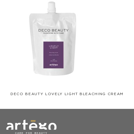
le polveri decoloranti Deco Beauty in miscela
– con le Creme ossidanti O2 di Artègo
– o con Lovely Light Developer
PER DECOLORARE IN PIENA SICUREZZA
Inserire nelle miscele decoloranti o decappanti il Multiphlex, il
trattamento a base di sostanze di origine organica, per:
– migliorare la cosmeticità dei capelli
– lavorare in sicurezza su capelli trattati
– procedere in sicurezza su doppie applicazioni di
decolorante
DOPO LA DECOLORAZIONE IN SALONE
DECO BEAUTY LOVELY LIGHT BLEACHING CREAM
Sciacquare abbondantemente i capelli con acqua tiepida e
lavarli con Good Society Rich Color 02 Shampoo oppure Rain
Dance Color Shampoo. Procedere con l’applicazione del
relativo conditioner o tonalizzare.