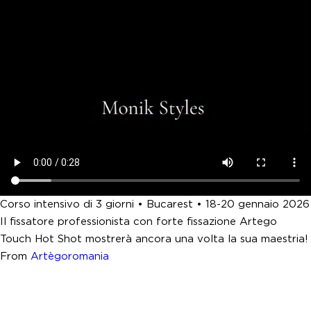
Corso intensivo di 3 giorni • Bucarest • 18-20 gennaio 2026
Il fissatore professionista con forte fissazione Artego
Touch Hot Shot mostrerà ancora una volta la sua maestria!
From
Artègoromania