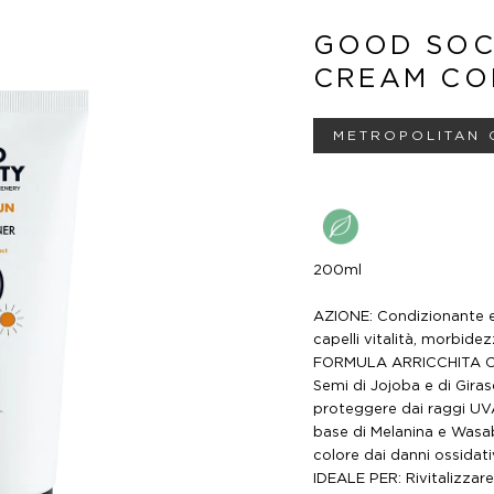
GOOD SOC
CREAM CO
METROPOLITAN 
200ml
AZIONE: Condizionante e 
capelli vitalità, morbide
FORMULA ARRICCHITA CON:
Semi di Jojoba e di Giras
proteggere dai raggi UVA
base di Melanina e Wasa
colore dai danni ossidativ
IDEALE PER: Rivitalizzare,